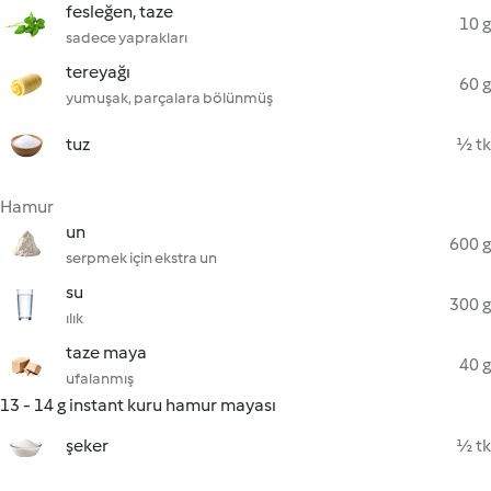
fesleğen, taze
10 g
sadece yaprakları
tereyağı
60 g
yumuşak, parçalara bölünmüş
tuz
½ tk
Hamur
un
600 g
serpmek için ekstra un
su
300 g
ılık
taze maya
40 g
ufalanmış
13 - 14 g instant kuru hamur mayası
şeker
½ tk