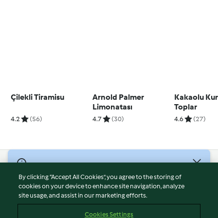
Çilekli Tiramisu
Arnold Palmer
Kakaolu Kur
Limonatası
Toplar
4.2
(56)
4.7
(30)
4.6
(27)
© Telif Hakkı 2026
By clicking “Accept All Cookies”, you agree to the storing of
Hizmet Koşulları
cookies on your device to enhance site navigation, analyze
site usage, and assist in our marketing efforts.
Gizlilik Politikası
Sorumluluğun Reddi
Cookies Settings