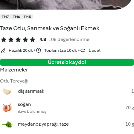
TM7
TM6
TM5
Taze Otlu, Sarımsak ve Soğanlı Ekmek
4.8
108 değerlendirme
Hazırlık 20 dk
Toplam 1sa 10 dk
1 adet
Ücretsiz kaydol
Malzemeler
Otlu Tereyağı
diş sarımsak
1
soğan
70 g
ikiye bölünmüş
maydanoz yaprağı, taze
10 g