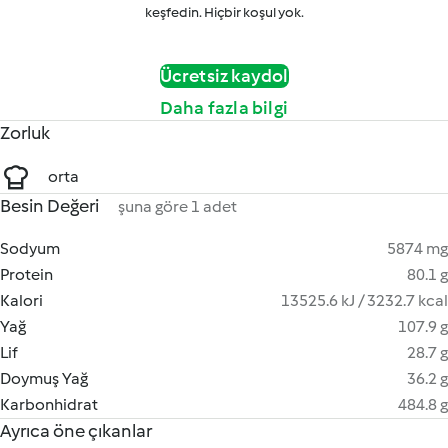
keşfedin. Hiçbir koşul yok.
Ücretsiz kaydol
Daha fazla bilgi
Zorluk
orta
Besin Değeri
şuna göre 1 adet
Sodyum
5874 mg
Protein
80.1 g
Kalori
13525.6 kJ / 3232.7 kcal
Yağ
107.9 g
Lif
28.7 g
Doymuş Yağ
36.2 g
Karbonhidrat
484.8 g
Ayrıca öne çıkanlar