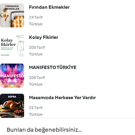
Fırından Ekmekler
19 Tarif
Türkiye
Kolay Fikirler
200 Tarif
Türkiye
MANIFESTO TÜRKİYE
200 Tarif
Türkiye
Masamızda Herkese Yer Vardır
25 Tarif
Türkiye
Bunları da beğenebilirsiniz...