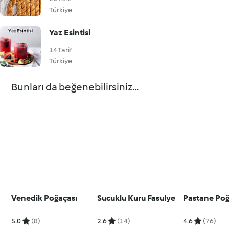
Türkiye
Yaz Esintisi
14 Tarif
Türkiye
Bunları da beğenebilirsiniz...
Venedik Poğaçası
Sucuklu Kuru Fasulye
Pastane Poğ
5.0
(8)
2.6
(14)
4.6
(76)