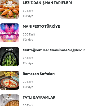
LEZİZ DANIŞMAN TARİFLERİ
12 Tarif
Türkiye
MANIFESTO TÜRKİYE
200 Tarif
Türkiye
Mutfağımız Her Mevsimde Sağlıklıdır
26 Tarif
Türkiye
Ramazan Sofraları
29 Tarif
Türkiye
TATLI BAYRAMLAR
20 Tarif