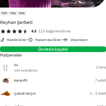
TM7
TM6
TM5
Reyhan Şerbeti
4.5
113 değerlendirme
Hazırlık 10 dk
Toplam 4sa 30 dk
10 porsiyon
Ücretsiz kaydol
Malzemeler
su
2 litre
oda sıcaklığında
karanfil
7 adet
çubuk tarçın
1 - 2 adet