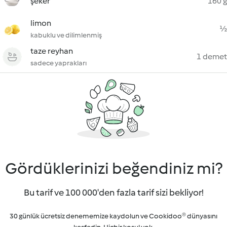
şeker
160 g
limon
½
kabuklu ve dilimlenmiş
taze reyhan
1 demet
sadece yaprakları
Gördüklerinizi beğendiniz mi?
Bu tarif ve 100 000'den fazla tarif sizi bekliyor!
30 günlük ücretsiz denememize kaydolun ve Cookidoo® dünyasını