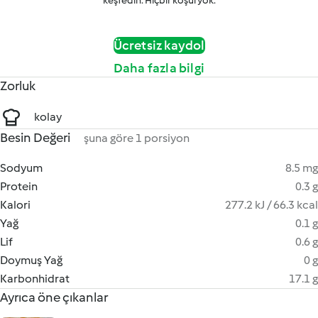
keşfedin. Hiçbir koşul yok.
Ücretsiz kaydol
Daha fazla bilgi
Zorluk
kolay
Besin Değeri
şuna göre 1 porsiyon
Sodyum
8.5 mg
Protein
0.3 g
Kalori
277.2 kJ / 66.3 kcal
Yağ
0.1 g
Lif
0.6 g
Doymuş Yağ
0 g
Karbonhidrat
17.1 g
Ayrıca öne çıkanlar