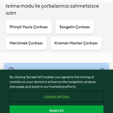
Isıtma modu ile çorbalarınızı zahmetsizce
ısıtın
Pirinçli Yayla Çorbası
Ezogelin Çorbası
Mercimek Çorbası
Kremalı Mantar Çorbası
© Telif Hakkı 2026
By clicking “Accept All Cookies”, you agree to the storing of
Hizmet Koşulları
cookies on your device to enhance site navigation, analyze
site usage, and assist in our marketing efforts.
Gizlilik Politikası
Sorumluluğun Reddi
Cookies Settings
Firma Bilgileri
Çerezler
Reject All