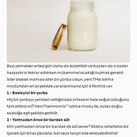
Bazı yemekler ertesi gün daha da lezzetlidir ve bazıları da o kadar
hassastır ki tekrar ısıtılırken mükemmel sıcaklığı bulmak gerekir.
İster bebek maması ister bir çorba olsun, yeni TM6 Isıtma
modundan en iyi şekilde yararlanmanız için 4 fikrimiz var.
1 - Besleyici bir çorba
Hiç bir çorbayı yeniden ısıttığınızda ortasının hala soğuk olduğunu
fark ettiniz mi? Yeni Thermomix® Isıtma modu ile, sıvılar doğru
sıcaklığa eşit şekilde getirilir.
2 - Yatmadan önce bir bardak süt
Kim yatmadan önce bir bardak ılık süt sever? Ekstra rahatlatıcı bir
içecek için biraz çikolata, bal veya tarçın bile ekleyebilirsiniz!