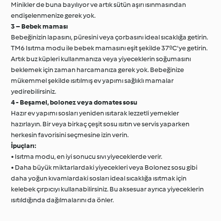
Minikler de buna bayılıyor ve artık sütün aşırı ısınmasından
endişelenmenize gerek yok.
3 – Bebek maması
Bebeğinizin lapasını, püresini veya çorbasını ideal sıcaklığa getirin.
TM6 Isıtma modu ile bebek mamasını eşit şekilde 37ºC'ye getirin.
Artık buz küpleri kullanmanıza veya yiyeceklerin soğumasını
beklemek için zaman harcamanıza gerek yok. Bebeğinize
mükemmel şekilde ısıtılmış ev yapımı sağlıklı mamalar
yedirebilirsiniz.
4 - Beşamel, bolonez veya domates sosu
Hazır ev yapımı sosları yeniden ısıtarak lezzetli yemekler
hazırlayın. Bir veya birkaç çeşit sosu ısıtın ve servis yaparken
herkesin favorisini seçmesine izin verin.
İpuçları:
• Isıtma modu, en iyi sonucu sıvı yiyeceklerde verir.
• Daha büyük miktarlardaki yiyecekleri veya Bolonez sosu gibi
daha yoğun kıvamlardaki sosları ideal sıcaklığa ısıtmak için
kelebek çırpıcıyı kullanabilirsiniz. Bu aksesuar ayrıca yiyeceklerin
ısıtıldığında dağılmalarını da önler.