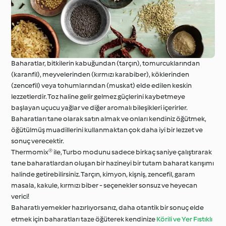
Baharatlar, bitkilerin kabuğundan (tarçın), tomurcuklarından
(karanfil), meyvelerinden (kırmızı karabiber), köklerinden
(zencefil) veya tohumlarından (muskat) elde edilen keskin
lezzetlerdir. Toz haline gelir gelmez güçlerini kaybetmeye
başlayan uçucu yağlar ve diğer aromalı bileşikleri içerirler.
Baharatları tane olarak satın almak ve onları kendiniz öğütmek,
öğütülmüş muadillerini kullanmaktan çok daha iyi bir lezzet ve
sonuç verecektir.
Thermomix® ile, Turbo modunu sadece birkaç saniye çalıştırarak
tane baharatlardan oluşan bir hazineyi bir tutam baharat karışımı
halinde getirebilirsiniz. Tarçın, kimyon, kişniş, zencefil, garam
masala, kakule, kırmızı biber - seçenekler sonsuz ve heyecan
verici!
Baharatlı yemekler hazırlıyorsanız, daha otantik bir sonuç elde
etmek için baharatları taze öğüterek kendinize
Körili ve Yer Fıstıklı