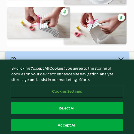
© Telif Hakkı 2026
By clicking “Accept All Cookies”, you agree to the storing of
Hizmet Koşulları
cookies on your device to enhance site navigation, analyze
site usage, and assist in our marketing efforts.
Gizlilik Politikası
Sorumluluğun Reddi
Cookies Settings
Firma Bilgileri
Çerezler
Reject All
İçeriği bildir
Türkçe
Accept All