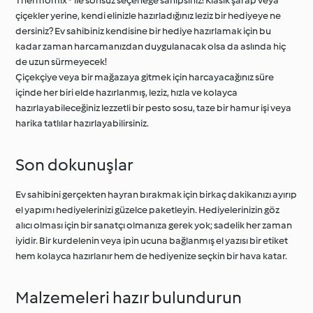
Thermomix® ile sonsuz seçeneğe sahipsiniz! Klasik şarap veya
çiçekler yerine, kendi elinizle hazırladığınız leziz bir hediyeye ne
dersiniz? Ev sahibiniz kendisine bir hediye hazırlamak için bu
kadar zaman harcamanızdan duygulanacak olsa da aslında hiç
de uzun sürmeyecek!
Çiçekçiye veya bir mağazaya gitmek için harcayacağınız süre
içinde her biri elde hazırlanmış, leziz, hızla ve kolayca
hazırlayabileceğiniz lezzetli bir pesto sosu, taze bir hamur işi veya
harika tatlılar hazırlayabilirsiniz.
Son dokunuşlar
Ev sahibini gerçekten hayran bırakmak için birkaç dakikanızı ayırıp
el yapımı hediyelerinizi güzelce paketleyin. Hediyelerinizin göz
alıcı olması için bir sanatçı olmanıza gerek yok; sadelik her zaman
iyidir. Bir kurdelenin veya ipin ucuna bağlanmış el yazısı bir etiket
hem kolayca hazırlanır hem de hediyenize seçkin bir hava katar.
Malzemeleri hazır bulundurun