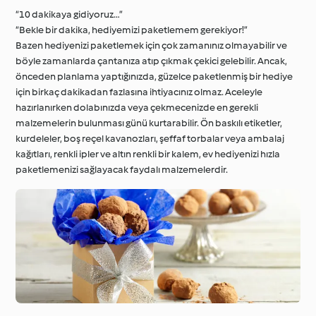
“10 dakikaya gidiyoruz…”
“Bekle bir dakika, hediyemizi paketlemem gerekiyor!”
Bazen hediyenizi paketlemek için çok zamanınız olmayabilir ve
böyle zamanlarda çantanıza atıp çıkmak çekici gelebilir. Ancak,
önceden planlama yaptığınızda, güzelce paketlenmiş bir hediye
için birkaç dakikadan fazlasına ihtiyacınız olmaz. Aceleyle
hazırlanırken dolabınızda veya çekmecenizde en gerekli
malzemelerin bulunması günü kurtarabilir. Ön baskılı etiketler,
kurdeleler, boş reçel kavanozları, şeffaf torbalar veya ambalaj
kağıtları, renkli ipler ve altın renkli bir kalem, ev hediyenizi hızla
paketlemenizi sağlayacak faydalı malzemelerdir.