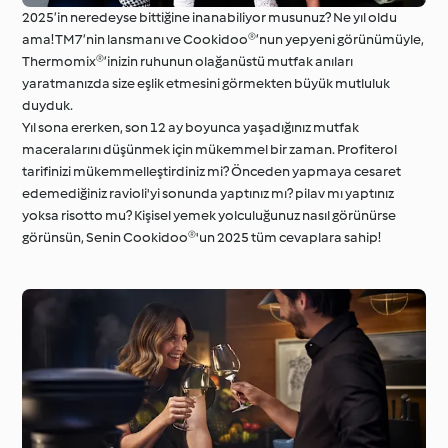
2025’in neredeyse bittiğine inanabiliyor musunuz? Ne yıl oldu
ama! TM7’nin lansmanı ve Cookidoo®’nun yepyeni görünümüyle,
Thermomix®’inizin ruhunun olağanüstü mutfak anıları
yaratmanızda size eşlik etmesini görmekten büyük mutluluk
duyduk.
Yıl sona ererken, son 12 ay boyunca yaşadığınız mutfak
maceralarını düşünmek için mükemmel bir zaman. Profiterol
tarifinizi mükemmelleştirdiniz mi? Önceden yapmaya cesaret
edemediğiniz ravioli'yi sonunda yaptınız mı? pilav mı yaptınız
yoksa risotto mu? Kişisel yemek yolculuğunuz nasıl görünürse
görünsün, Senin Cookidoo®'un 2025 tüm cevaplara sahip!