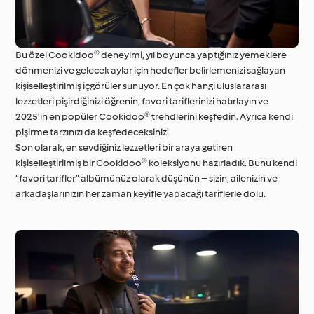
Bu özel Cookidoo® deneyimi, yıl boyunca yaptığınız yemeklere
dönmenizi ve gelecek aylar için hedefler belirlemenizi sağlayan
kişiselleştirilmiş içgörüler sunuyor. En çok hangi uluslararası
lezzetleri pişirdiğinizi öğrenin, favori tariflerinizi hatırlayın ve
2025’in en popüler Cookidoo® trendlerini keşfedin. Ayrıca kendi
pişirme tarzınızı da keşfedeceksiniz!
Son olarak, en sevdiğiniz lezzetleri bir araya getiren
kişiselleştirilmiş bir Cookidoo® koleksiyonu hazırladık. Bunu kendi
“favori tarifler” albümünüz olarak düşünün – sizin, ailenizin ve
arkadaşlarınızın her zaman keyifle yapacağı tariflerle dolu.