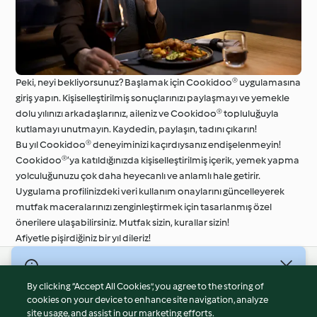
Peki, neyi bekliyorsunuz? Başlamak için Cookidoo® uygulamasına
giriş yapın. Kişiselleştirilmiş sonuçlarınızı paylaşmayı ve yemekle
dolu yılınızı arkadaşlarınız, aileniz ve Cookidoo® topluluğuyla
kutlamayı unutmayın. Kaydedin, paylaşın, tadını çıkarın!
Bu yıl Cookidoo® deneyiminizi kaçırdıysanız endişelenmeyin!
Cookidoo®’ya katıldığınızda kişiselleştirilmiş içerik, yemek yapma
yolculuğunuzu çok daha heyecanlı ve anlamlı hale getirir.
Uygulama profilinizdeki veri kullanım onaylarını güncelleyerek
mutfak maceralarınızı zenginleştirmek için tasarlanmış özel
önerilere ulaşabilirsiniz. Mutfak sizin, kurallar sizin!
Afiyetle pişirdiğiniz bir yıl dileriz!
© Telif Hakkı 2026
By clicking “Accept All Cookies”, you agree to the storing of
Hizmet Koşulları
cookies on your device to enhance site navigation, analyze
site usage, and assist in our marketing efforts.