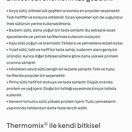
• Soya sütü, bitkisel süt çeşitleri arasında en popüler seçenektir.
Tadı hafiftir ve kolayca ısıtılabilir. Sıcak içecekler için de uygundur.
İnek sütünün yerine kullanabilirsiniz.
• Badem sütü, daha yoğun bir tada sahiptir. Bu sebeple sıcak
içeceklerde ve yemek tariflerinde kullanımı kolaydır.
• Kaju sütü yoğun ve kremsidir. Tatlılara ve yemeklere lezzet katar.
• Yulaf sütü, tatlı ve hafif bir tada sahip, kullanım alanı geniş bir
üründür. Ayrıca diğer bitkisel sütlere göre daha yüksek protein
oranına sahiptir.
• Hindistan cevizi sütü zengin bir lezzete sahiptir. Tatlı ve tuzlu
tariflerde popüler bir seçenektir.
• Pirinç sütü hafif bir dokuya ve tada sahiptir. Düşük oranda
protein ve yağ içerir. Doğal bir tatlılığı sayesinde birçok tatlıda
kullanılır.
• Kenevir tohumu sütü yüksek protein içerir. Tuzlu yemeklerin
yapımında tatlılardan daha fazla tercih edilir.
Thermomix® ile kendi bitkisel