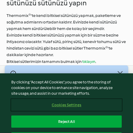
sütünüzü sütünüzü yapın
Thermomix®'te kendi bitkisel sütünüzü yapmak, paketleme ve
soğutma adımlarını ortadan kaldırır. Evinizde kendi sütünüzü
yapmak hem sürdürülebilir hem de kolay bir seçimdir.
Evinizde kendi bitkisel sütünüzü yapmak için bir süzme bezine
ihtiyacınız olacaktır. Yulaf sütü, pirinç sütü, kenevir tohumu sütü ve
hindistan cevizi sütü gibi bazı bitkisel sütler Thermomix®'te
dakikalar içinde hazırlanır.
Bitkisel sütlerimizin tamamını bulmak için
tıklayın
.
© Telif Hakkı 2026
By clicking “Accept All Cookies”, you agree to the storing of
Hizmet Koşulları
cookies on your device to enhance site navigation, analyze
site usage, and assist in our marketing efforts.
Gizlilik Politikası
Sorumluluğun Reddi
Cookies Settings
Firma Bilgileri
Çerezler
Reject All
İçeriği bildir