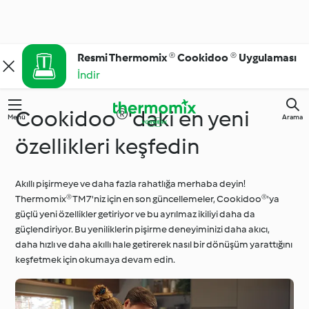
Resmi Thermomix ® Cookidoo ® Uygulaması
İndir
Cookidoo®'daki en yeni
Menü
Arama
özellikleri keşfedin
Akıllı pişirmeye ve daha fazla rahatlığa merhaba deyin!
Thermomix® TM7'niz için en son güncellemeler, Cookidoo®'ya
güçlü yeni özellikler getiriyor ve bu ayrılmaz ikiliyi daha da
güçlendiriyor. Bu yeniliklerin pişirme deneyiminizi daha akıcı,
daha hızlı ve daha akıllı hale getirerek nasıl bir dönüşüm yarattığını
keşfetmek için okumaya devam edin.