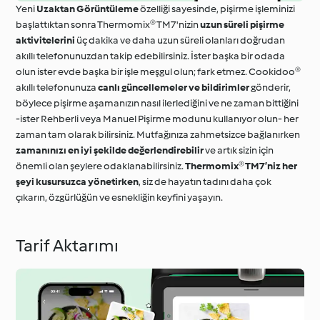
Yeni
Uzaktan Görüntüleme
özelliği sayesinde, pişirme işleminizi
başlattıktan sonra Thermomix® TM7'nizin
uzun süreli pişirme
aktivitelerini
üç dakika ve daha uzun süreli olanları doğrudan
akıllı telefonunuzdan takip edebilirsiniz. İster başka bir odada
olun ister evde başka bir işle meşgul olun; fark etmez. Cookidoo®
akıllı telefonunuza
canlı güncellemeler ve bildirimler
gönderir,
böylece pişirme aşamanızın nasıl ilerlediğini ve ne zaman bittiğini
-ister Rehberli veya Manuel Pişirme modunu kullanıyor olun- her
zaman tam olarak bilirsiniz. Mutfağınıza zahmetsizce bağlanırken
zamanınızı en iyi şekilde değerlendirebilir
ve artık sizin için
önemli olan şeylere odaklanabilirsiniz.
Thermomix® TM7’niz her
şeyi kusursuzca yönetirken
, siz de hayatın tadını daha çok
çıkarın, özgürlüğün ve esnekliğin keyfini yaşayın.
Tarif Aktarımı