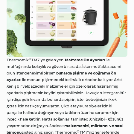
Thermomix® TM7'ye gelen yeni
Malzeme Ön Ayarları
ile
mutfağınızda kolaylık ve güven bir arada. İster mutfakta acemi
olun ister deneyimli bir şef,
buharda pişirme ve doğrama ön
ayarları
ile manuel pişirmedeki belirsizlik ortadan kalkıyor. Artık
geniş bir yelpazedeki malzemeler için özel olarak hazırlanmış
ayarlarla pişirmenin keyfini çıkarabilirsiniz. Havuçları ister garnitür
için dişe gelir kıvamda buharda pişirin, ister bebeğinizin ilk ek
gıdası için nazikçe yumuşatın. Çikolatayı kurabiyeler için iri
parçalar halinde doğrayın veya tatlıların üzerine serpmek için
incecik hale getirin. Hatta soğanları tam istediğiniz gibi - gözünüz
yaşarmadan doğrayın. Sadece
malzemenizi, miktarını ve nasıl
bir sonuç
istediğinizi seçin; Thermomix® TM7'niz her seferinde