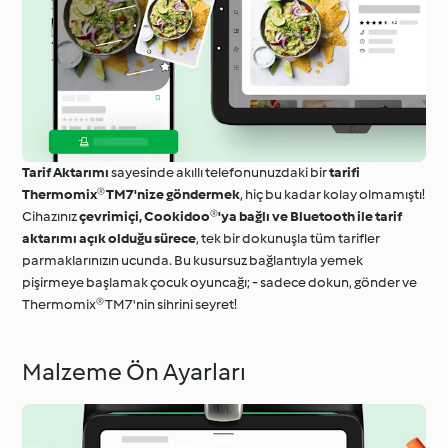
Tarif Aktarımı
sayesinde akıllı telefonunuzdaki bir
tarifi
Thermomix® TM7'nize göndermek
, hiç bu kadar kolay olmamıştı!
Cihazınız
çevrimiçi, Cookidoo®'ya bağlı ve Bluetooth ile tarif
aktarımı açık olduğu sürece
, tek bir dokunuşla tüm tarifler
parmaklarınızın ucunda. Bu kusursuz bağlantıyla yemek
pişirmeye başlamak çocuk oyuncağı; - sadece dokun, gönder ve
Thermomix® TM7'nin sihrini seyret!
Malzeme Ön Ayarları