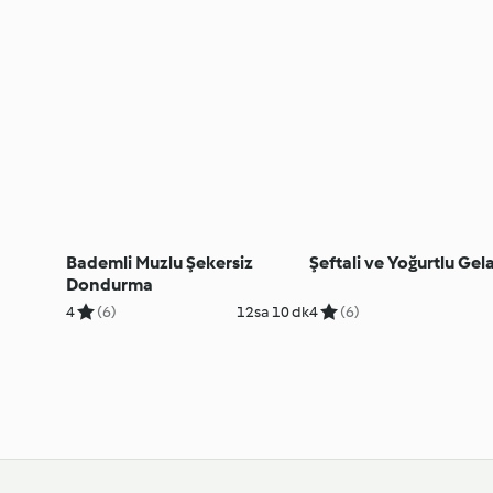
Bademli Muzlu Şekersiz
Şeftali ve Yoğurtlu Gel
Dondurma
4
(6)
12sa 10 dk
4
(6)