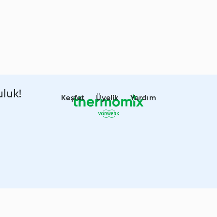
uluk!
Keşfet
Üyelik
Yardım