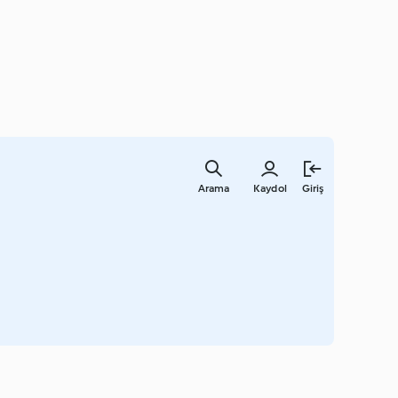
Ana
içeriğe
Arama
Kaydol
Giriş
geç