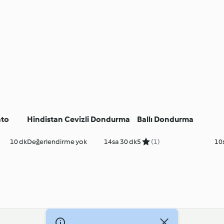
ato
Hindistan Cevizli Dondurma
Ballı Dondurma
10 dk
Değerlendirme yok
14sa 30 dk
5
(1)
10