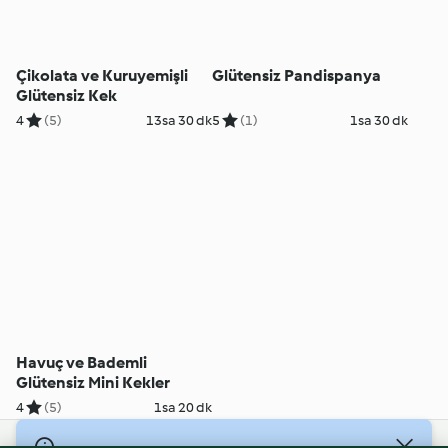
Çikolata ve Kuruyemişli
Glütensiz Pandispanya
Glütensiz Kek
4
(5)
13sa 30 dk
5
(1)
1sa 30 dk
Havuç ve Bademli
Glütensiz Mini Kekler
4
(5)
1sa 20 dk