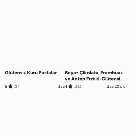
Glütensiz Kuru Pastalar
Beyaz Çikolata, Frambuaz
ve Antep Fıstıklı Glütensiz
Brownie
5
(2)
3sa
4
(31)
1sa 20 dk