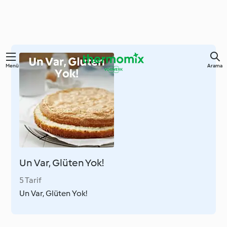
Ana
Menü
Arama
içeriğe
geç
Un Var, Glüten Yok!
5 Tarif
Un Var, Glüten Yok!