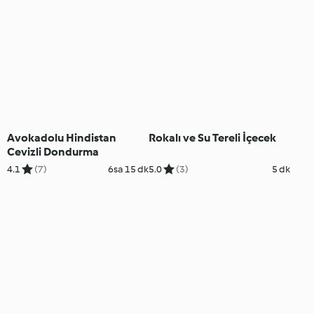
Avokadolu Hindistan
Rokalı ve Su Tereli İçecek
Cevizli Dondurma
4.1
(7)
6sa 15 dk
5.0
(3)
5 dk