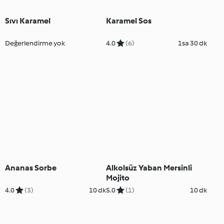
Sıvı Karamel
Karamel Sos
Değerlendirme yok
4.0
(6)
1sa 30 dk
Ananas Sorbe
Alkolsüz Yaban Mersinli
Mojito
4.0
(3)
10 dk
5.0
(1)
10 dk