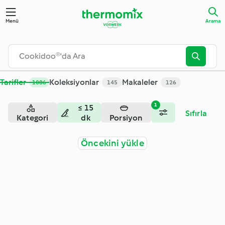
Arama - Cookidoo® – resmi Thermomix® tarif platformu
Menü
Arama
Tarifler
Koleksiyonlar
Makaleler
1086
145
126
1
≤ 15
Sıfırla
Kategori
dk
Porsiyon
Öncekini yükle