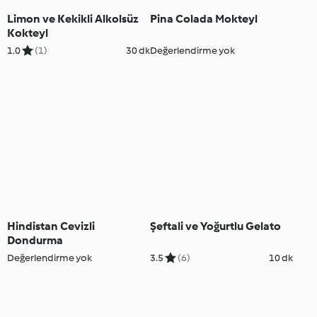
Limon ve Kekikli Alkolsüz
Pina Colada Mokteyl
Kokteyl
1.0
(1)
30 dk
Değerlendirme yok
Hindistan Cevizli
Şeftali ve Yoğurtlu Gelato
Dondurma
Değerlendirme yok
3.5
(6)
10 dk