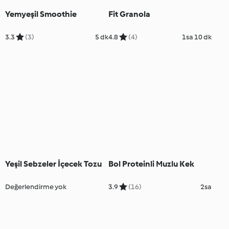
Yemyeşil Smoothie
Fit Granola
3.3
(3)
5 dk
4.8
(4)
1sa 10 dk
Yeşil Sebzeler İçecek Tozu
Bol Proteinli Muzlu Kek
Değerlendirme yok
3.9
(16)
2sa