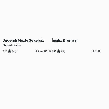
Bademli Muzlu Şekersiz
İngiliz Kreması
Dondurma
3.7
(6)
12sa 10 dk
4.0
(2)
15 dk