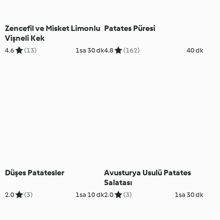
Zencefil ve Misket Limonlu
Patates Püresi
Vişneli Kek
4.6
(13)
1sa 30 dk
4.8
(162)
40 dk
Düşes Patatesler
Avusturya Usulü Patates
Salatası
2.0
(3)
1sa 10 dk
2.0
(3)
1sa 30 dk