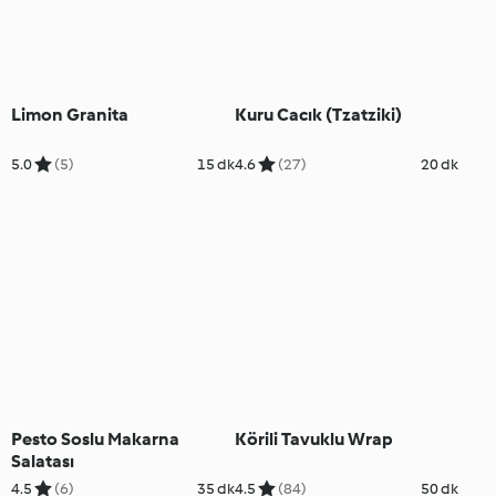
Limon Granita
Kuru Cacık (Tzatziki)
5.0
(5)
15 dk
4.6
(27)
20 dk
Pesto Soslu Makarna
Körili Tavuklu Wrap
Salatası
4.5
(6)
35 dk
4.5
(84)
50 dk