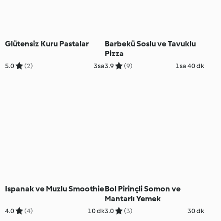
Glütensiz Kuru Pastalar
Barbekü Soslu ve Tavuklu
Pizza
5.0
(2)
3sa
3.9
(9)
1sa 40 dk
Ispanak ve Muzlu Smoothie
Bol Pirinçli Somon ve
Mantarlı Yemek
4.0
(4)
10 dk
3.0
(3)
30 dk