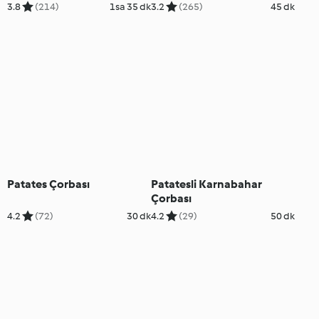
3.8
(214)
1sa 35 dk
3.2
(265)
45 dk
Patates Çorbası
Patatesli Karnabahar
Çorbası
4.2
(72)
30 dk
4.2
(29)
50 dk