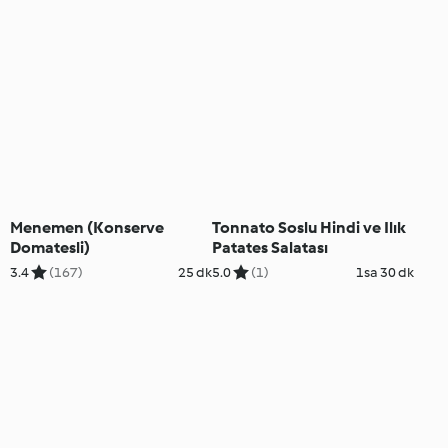
Menemen (Konserve
Tonnato Soslu Hindi ve Ilık
Domatesli)
Patates Salatası
3.4
(167)
25 dk
5.0
(1)
1sa 30 dk