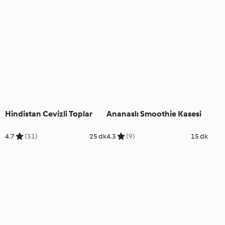
Hindistan Cevizli Toplar
Ananaslı Smoothie Kasesi
4.7
(31)
25 dk
4.3
(9)
15 dk