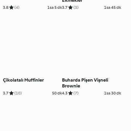
Ekmekler
3.8
(4)
1sa 5 dk
3.7
(3)
1sa 45 dk
Çikolatalı Muffinler
Buharda Pişen Vişneli
Brownie
3.7
(10)
50 dk
4.3
(7)
1sa 30 dk