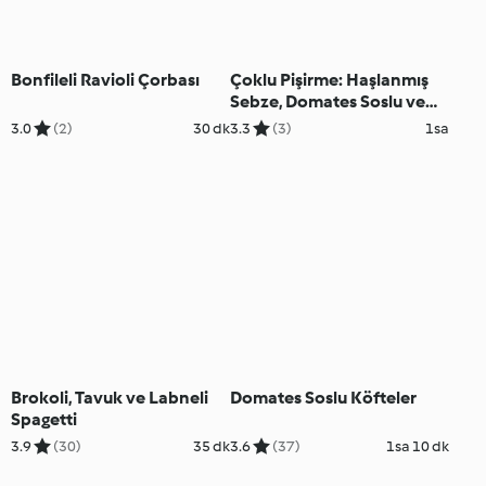
Bonfileli Ravioli Çorbası
Çoklu Pişirme: Haşlanmış
Sebze, Domates Soslu ve
Mantarlı Spagetti, Tavuk ve
3.0
(2)
30 dk
3.3
(3)
1sa
Köz Biber Soslu Yasemin
Pilavı
Brokoli, Tavuk ve Labneli
Domates Soslu Köfteler
Spagetti
3.9
(30)
35 dk
3.6
(37)
1sa 10 dk