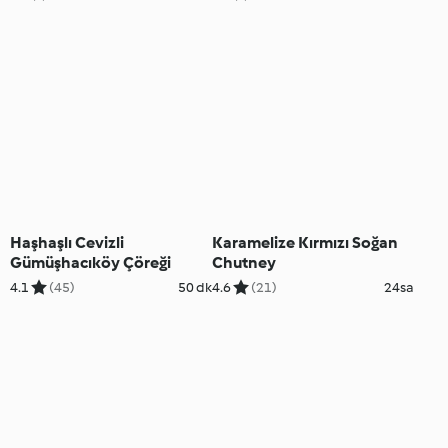
Haşhaşlı Cevizli
Karamelize Kırmızı Soğan
Gümüşhacıköy Çöreği
Chutney
4.1
(45)
50 dk
4.6
(21)
24sa