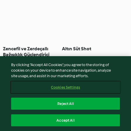
Zencefil ve Zerdeçallı
Altın Süt Shot
Bağışıklık Güçlendirici
4.9
(22)
15 dk
4.0
(2)
10 dk
By clicking “Accept All Cookies”, you agree to the storing of
cookies on your device to enhance site navigation, analyze
site usage, and assist in our marketing efforts.
Cookies Settings
Reject All
Accept All