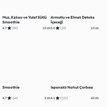
Muz, Kakao ve Yulaf Sütlü
Armutlu ve Elmalı Detoks
Smoothie
İçeceği
4.7
(39)
10 dk
5.0
(19)
10 dk
Smoothie
Ispanaklı Nohut Çorbası
4.7
(14)
5 dk
4.1
(122)
40 dk