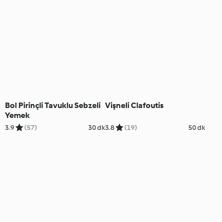
Bol Pirinçli Tavuklu Sebzeli
Vişneli Clafoutis
Yemek
3.9
(57)
30 dk
3.8
(19)
50 dk