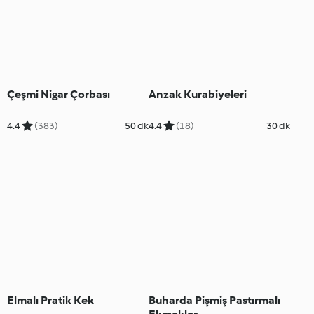
Çeşmi Nigar Çorbası
Anzak Kurabiyeleri
4.4
(383)
50 dk
4.4
(18)
30 dk
Elmalı Pratik Kek
Buharda Pişmiş Pastırmalı