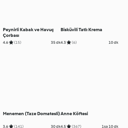
Peynirli Kabak ve Havuç
Bisküvili Tatlı Krema
Çorbası
4.6
(15)
35 dk
4.3
(6)
10 dk
Menemen (Taze Domatesli)
Anne Köftesi
3.6
(141)
30 dk
4.5
(367)
1sa 10 dk