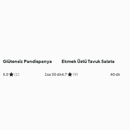
Glütensiz Pandispanya
Ekmek Üstü Tavuk Salata
5.0
(1)
1sa 30 dk
4.7
(9)
40 dk