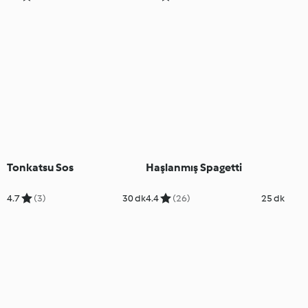
Tonkatsu Sos
Haşlanmış Spagetti
4.7
(3)
30 dk
4.4
(26)
25 dk