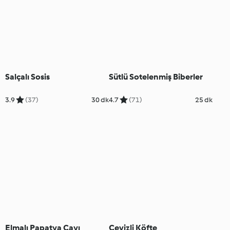
Salçalı Sosis
Sütlü Sotelenmiş Biberler
3.9
(37)
30 dk
4.7
(71)
25 dk
Elmalı Papatya Çayı
Cevizli Köfte