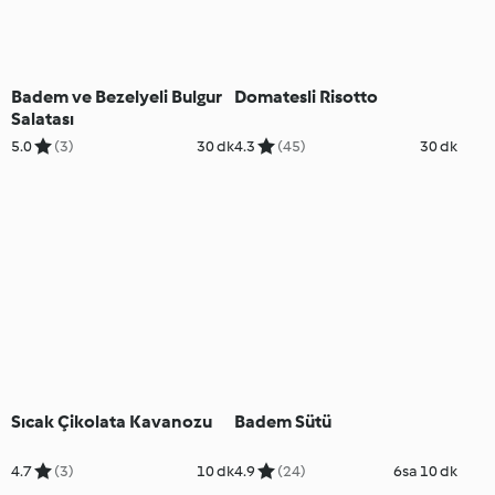
Badem ve Bezelyeli Bulgur
Domatesli Risotto
Salatası
5.0
(3)
30 dk
4.3
(45)
30 dk
Sıcak Çikolata Kavanozu
Badem Sütü
4.7
(3)
10 dk
4.9
(24)
6sa 10 dk