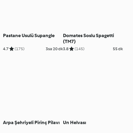
Pastane Usulü Supangle
Domates Soslu Spagetti
(TM7)
4.7
(175)
3sa 20 dk
3.8
(145)
55 dk
Arpa Şehriyeli Pirinç Pilavı
Un Helvası