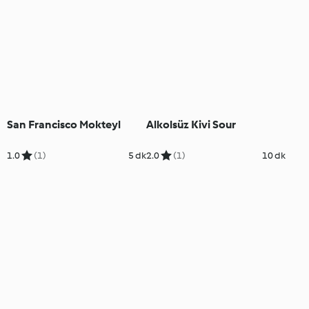
San Francisco Mokteyl
Alkolsüz Kivi Sour
1.0
(1)
5 dk
2.0
(1)
10 dk