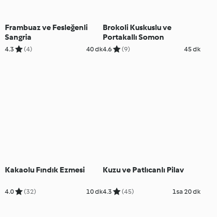
Frambuaz ve Fesleğenli
Brokoli Kuskuslu ve
Sangria
Portakallı Somon
4.3
(4)
40 dk
4.6
(9)
45 dk
Kakaolu Fındık Ezmesi
Kuzu ve Patlıcanlı Pilav
4.0
(32)
10 dk
4.3
(45)
1sa 20 dk