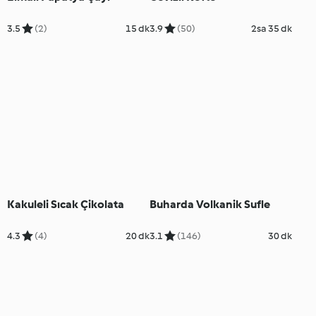
3.5
(2)
15 dk
3.9
(50)
2sa 35 dk
Kakuleli Sıcak Çikolata
Buharda Volkanik Sufle
4.3
(4)
20 dk
3.1
(146)
30 dk