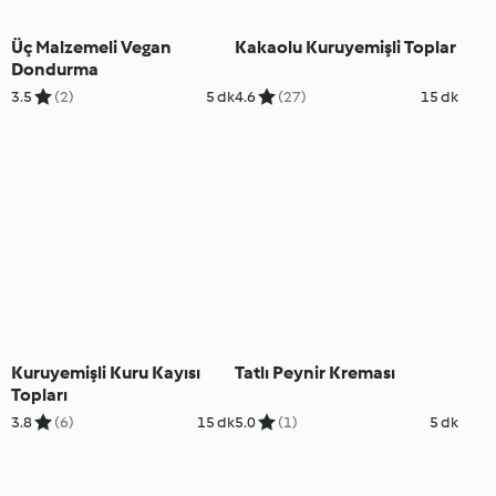
Üç Malzemeli Vegan
Kakaolu Kuruyemişli Toplar
Dondurma
3.5
(2)
5 dk
4.6
(27)
15 dk
Kuruyemişli Kuru Kayısı
Tatlı Peynir Kreması
Topları
3.8
(6)
15 dk
5.0
(1)
5 dk