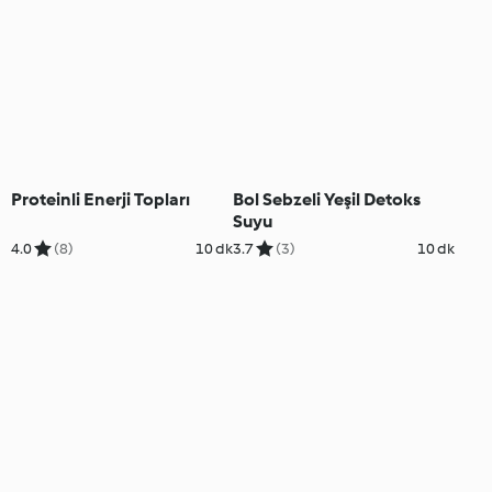
Proteinli Enerji Topları
Bol Sebzeli Yeşil Detoks
Suyu
4.0
(8)
10 dk
3.7
(3)
10 dk