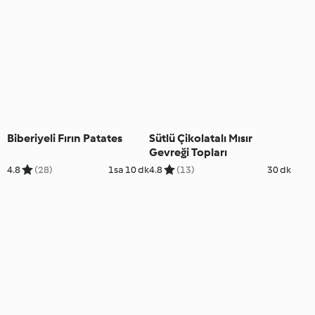
Biberiyeli Fırın Patates
Sütlü Çikolatalı Mısır
Gevreği Topları
4.8
(28)
1sa 10 dk
4.8
(13)
30 dk