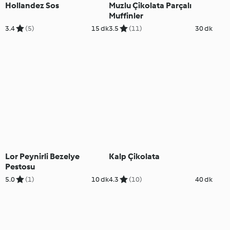
Hollandez Sos
Muzlu Çikolata Parçalı
Muffinler
3.4
(5)
15 dk
3.5
(11)
30 dk
Lor Peynirli Bezelye
Kalp Çikolata
Pestosu
5.0
(1)
10 dk
4.3
(10)
40 dk