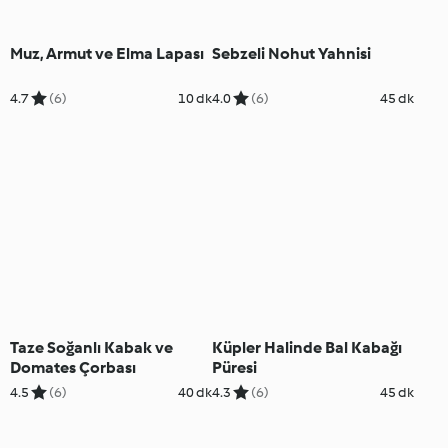
Muz, Armut ve Elma Lapası
Sebzeli Nohut Yahnisi
4.7
(6)
10 dk
4.0
(6)
45 dk
Taze Soğanlı Kabak ve
Küpler Halinde Bal Kabağı
Domates Çorbası
Püresi
4.5
(6)
40 dk
4.3
(6)
45 dk