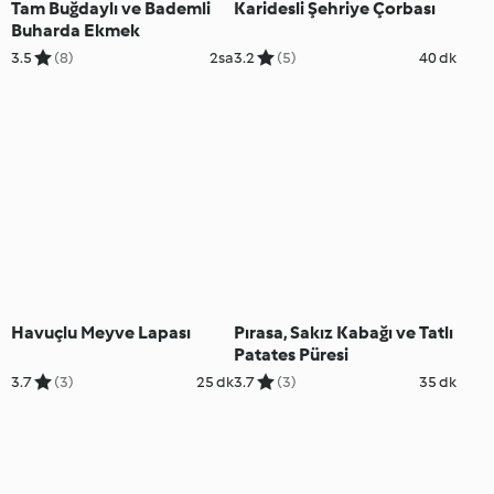
Tam Buğdaylı ve Bademli
Karidesli Şehriye Çorbası
Buharda Ekmek
3.5
(8)
2sa
3.2
(5)
40 dk
Havuçlu Meyve Lapası
Pırasa, Sakız Kabağı ve Tatlı
Patates Püresi
3.7
(3)
25 dk
3.7
(3)
35 dk