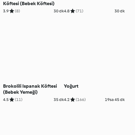
Köftesi (Bebek Köftesi)
3.9
(8)
30 dk
4.8
(71)
30 dk
Brokolili Ispanak Köftesi
Yoğurt
(Bebek Yemeği)
4.5
(11)
35 dk
4.2
(166)
19sa 45 dk