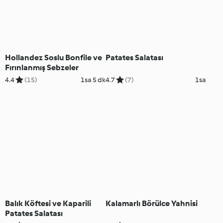
Hollandez Soslu Bonfile ve
Patates Salatası
Fırınlanmış Sebzeler
4.4
(15)
1sa 5 dk
4.7
(7)
1sa
Balık Köftesi ve Kaparili
Kalamarlı Börülce Yahnisi
Patates Salatası