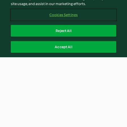
site usage, and assist in our marketing efforts.
Cookies Settings
Reject All
Accept All
© Telif Hakkı 2026
Hizmet Koşulları
Gizlilik Politikası
Sorumluluğun Reddi
Firma Bilgileri
Çerezler
İçeriği bildir
Türkçe