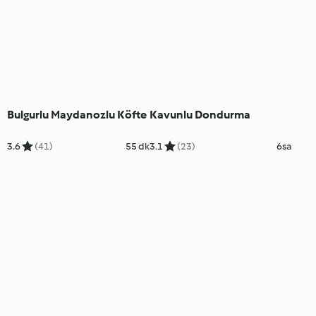
Bulgurlu Maydanozlu Köfte
Kavunlu Dondurma
3.6
(41)
55 dk
3.1
(23)
6sa