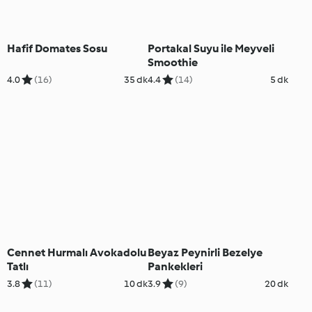
Hafif Domates Sosu
Portakal Suyu ile Meyveli
Smoothie
4.0
(16)
35 dk
4.4
(14)
5 dk
Cennet Hurmalı Avokadolu
Beyaz Peynirli Bezelye
Tatlı
Pankekleri
3.8
(11)
10 dk
3.9
(9)
20 dk