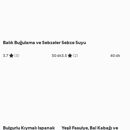
Balık Buğulama ve Sebzeler
Sebze Suyu
3.7
(3)
30 dk
3.5
(2)
40 dk
Bulgurlu Kıymalı Ispanak
Yeşil Fasulye, Bal Kabağı ve