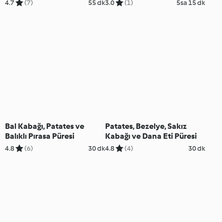
4.7
(7)
55 dk
3.0
(1)
5sa 15 dk
Bal Kabağı, Patates ve
Patates, Bezelye, Sakız
Balıklı Pırasa Püresi
Kabağı ve Dana Eti Püresi
4.8
(6)
30 dk
4.8
(4)
30 dk