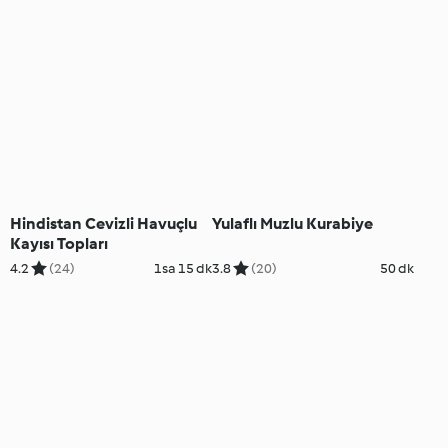
Hindistan Cevizli Havuçlu
Yulaflı Muzlu Kurabiye
Kayısı Topları
4.2
(24)
1sa 15 dk
3.8
(20)
50 dk