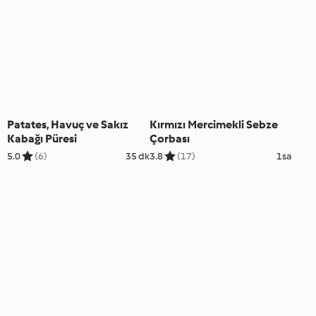
Patates, Havuç ve Sakız
Kırmızı Mercimekli Sebze
Kabağı Püresi
Çorbası
5.0
(6)
35 dk
3.8
(17)
1sa