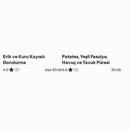
Erik ve Kuru Kayısılı
Patates, Yeşil Fasulye,
Dondurma
Havuç ve Tavuk Püresi
4.0
(5)
6sa 30 dk
4.6
(5)
30 dk