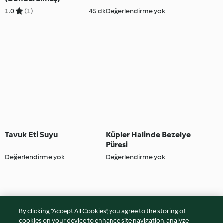
1.0
(1)
45 dk
Değerlendirme yok
Tavuk Eti Suyu
Küpler Halinde Bezelye
Püresi
Değerlendirme yok
Değerlendirme yok
By clicking “Accept All Cookies”, you agree to the storing of
cookies on your device to enhance site navigation, analyze