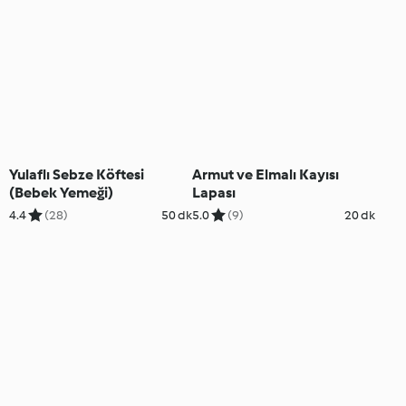
Yulaflı Sebze Köftesi
Armut ve Elmalı Kayısı
(Bebek Yemeği)
Lapası
4.4
(28)
50 dk
5.0
(9)
20 dk