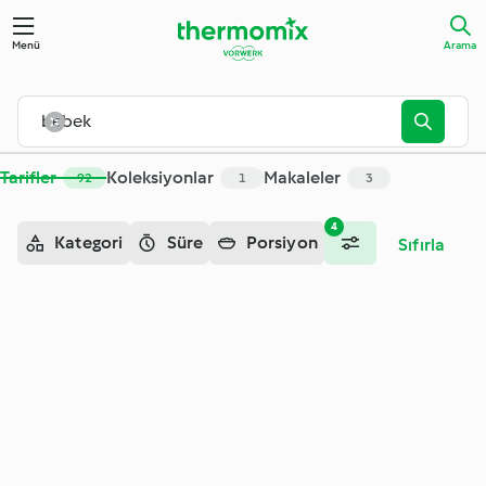
Arama - Cookidoo® – resmi Thermomix® tarif platformu
Menü
Arama
Tarifler
Koleksiyonlar
Makaleler
92
1
3
4
Kategori
Süre
Porsiyon
Sıfırla