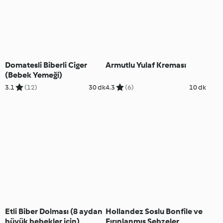
Domatesli Biberli Ciger
Armutlu Yulaf Kreması
(Bebek Yemeği)
3.1
(12)
30 dk
4.3
(6)
10 dk
Etli Biber Dolması (8 aydan
Hollandez Soslu Bonfile ve
büyük bebekler için)
Fırınlanmış Sebzeler