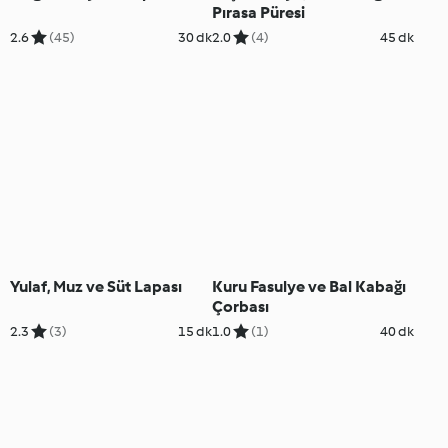
Pırasa Püresi
2.6
(45)
30 dk
2.0
(4)
45 dk
Yulaf, Muz ve Süt Lapası
Kuru Fasulye ve Bal Kabağı
Çorbası
2.3
(3)
15 dk
1.0
(1)
40 dk