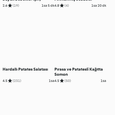
2.6
(19)
1sa 5 dk
4.8
(4)
1sa 20 dk
Hardallı Patates Salatası
Pırasa ve Patatesli Kağıtta
Somon
4.5
(231)
1sa
4.5
(50)
1sa