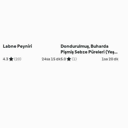
Labne Peyniri
Dondurulmuş, Buharda
Pişmiş Sebze Püreleri (Yeşil
Fasulye, Bal Kabağı, Pancar)
4.3
(20)
24sa 15 dk
5.0
(1)
1sa 20 dk