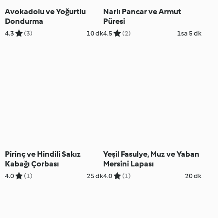
Avokadolu ve Yoğurtlu
Narlı Pancar ve Armut
Dondurma
Püresi
4.3
(3)
10 dk
4.5
(2)
1sa 5 dk
Pirinç ve Hindili Sakız
Yeşil Fasulye, Muz ve Yaban
Kabağı Çorbası
Mersini Lapası
4.0
(1)
25 dk
4.0
(1)
20 dk