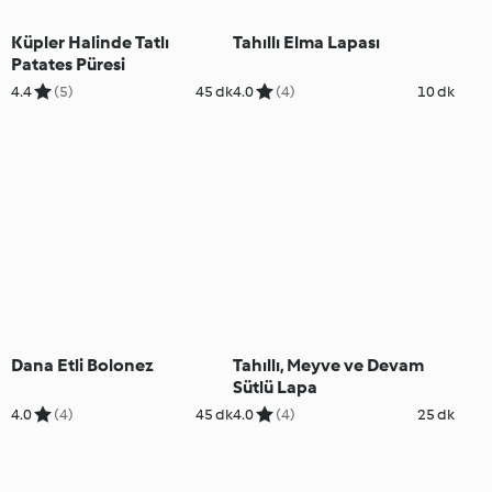
Küpler Halinde Tatlı
Tahıllı Elma Lapası
Patates Püresi
4.4
(5)
45 dk
4.0
(4)
10 dk
Dana Etli Bolonez
Tahıllı, Meyve ve Devam
Sütlü Lapa
4.0
(4)
45 dk
4.0
(4)
25 dk