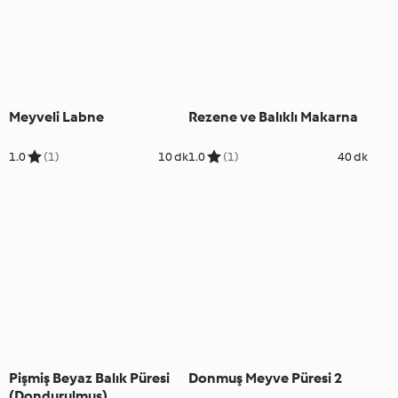
Meyveli Labne
Rezene ve Balıklı Makarna
1.0
(1)
10 dk
1.0
(1)
40 dk
Pişmiş Beyaz Balık Püresi
Donmuş Meyve Püresi 2
(Dondurulmuş)