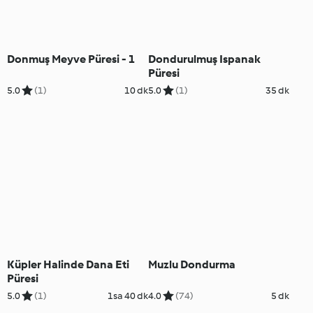
Donmuş Meyve Püresi - 1
Dondurulmuş Ispanak
Püresi
5.0
(1)
10 dk
5.0
(1)
35 dk
Küpler Halinde Dana Eti
Muzlu Dondurma
Püresi
5.0
(1)
1sa 40 dk
4.0
(74)
5 dk