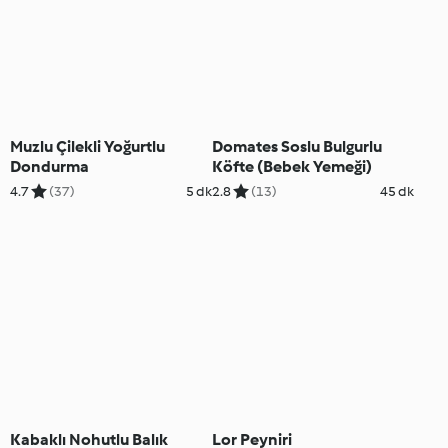
Muzlu Çilekli Yoğurtlu
Domates Soslu Bulgurlu
Dondurma
Köfte (Bebek Yemeği)
4.7
(37)
5 dk
2.8
(13)
45 dk
Kabaklı Nohutlu Balık
Lor Peyniri