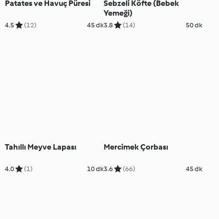
Patates ve Havuç Püresi
Sebzeli Köfte (Bebek
Yemeği)
4.5
(12)
45 dk
3.8
(14)
50 dk
Tahıllı Meyve Lapası
Mercimek Çorbası
4.0
(1)
10 dk
3.6
(66)
45 dk