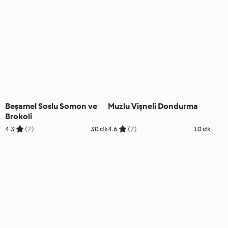
Beşamel Soslu Somon ve
Muzlu Vişneli Dondurma
Brokoli
4.3
(7)
30 dk
4.6
(7)
10 dk