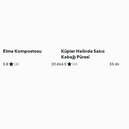
Elma Kompostosu
Küpler Halinde Sakız
Kabağı Püresi
3.8
(4)
20 dk
4.5
(4)
35 dk