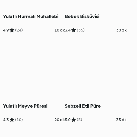
Yulaflı Hurmalı Muhallebi
Bebek Bisküvisi
4.9
(24)
10 dk
3.4
(36)
30 dk
Yulaflı Meyve Püresi
Sebzeli Etli Püre
4.3
(10)
20 dk
5.0
(5)
35 dk