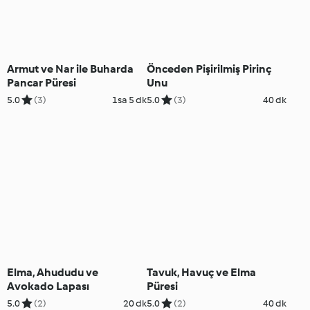
Armut ve Nar ile Buharda
Önceden Pişirilmiş Pirinç
Pancar Püresi
Unu
5.0
(3)
1sa 5 dk
5.0
(3)
40 dk
Elma, Ahududu ve
Tavuk, Havuç ve Elma
Avokado Lapası
Püresi
5.0
(2)
20 dk
5.0
(2)
40 dk