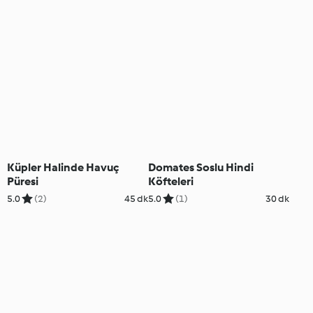
Küpler Halinde Havuç
Domates Soslu Hindi
Püresi
Köfteleri
5.0
(2)
45 dk
5.0
(1)
30 dk