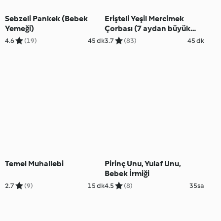
Sebzeli Pankek (Bebek
Erişteli Yeşil Mercimek
Yemeği)
Çorbası (7 aydan büyük
bebekler için)
4.6
(19)
45 dk
3.7
(83)
45 dk
Temel Muhallebi
Pirinç Unu, Yulaf Unu,
Bebek İrmiği
2.7
(9)
15 dk
4.5
(8)
35sa