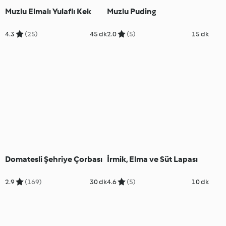
Muzlu Elmalı Yulaflı Kek
Muzlu Puding
4.3
(25)
45 dk
2.0
(5)
15 dk
Domatesli Şehriye Çorbası
İrmik, Elma ve Süt Lapası
2.9
(169)
30 dk
4.6
(5)
10 dk